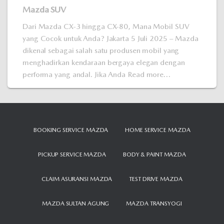
Mazda SUV
Dari Mazda CX-3 hingga CX-80, Mana Mobil SUV
yang Cocok untuk Anda? Jakarta 5 Juli 2025 – Mazda
dikenal sebagai salah satu produsen mobil yang
menghadirkan kendaraan bergaya elegan dengan
performa yang andal. Jika Anda
Read more…
BOOKING SERVICE MAZDA
HOME SERVICE MAZDA
PICKUP SERVICE MAZDA
BODY & PAINT MAZDA
CLAIM ASURANSI MAZDA
TEST DRIVE MAZDA
MAZDA SULTAN AGUNG
MAZDA TRANSYOGI