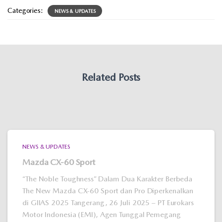
Categories:
NEWS & UPDATES
Related Posts
NEWS & UPDATES
Mazda CX-60 Sport
“The Noble Toughness” Dalam Dua Karakter Berbeda
The New Mazda CX-60 Sport dan Pro Diperkenalkan
di GIIAS 2025 Tangerang, 26 Juli 2025 – PT Eurokars
Motor Indonesia (EMI), Agen Tunggal Pemegang