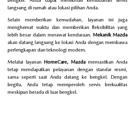
bengkel. Anda dapat menikmati kemudahan servis
langsung di rumah atau lokasi pilihan Anda.
Selain memberikan kemudahan, layanan ini juga
menghemat waktu dan memberikan fleksibilitas yang
lebih besar dalam merawat kendaraan.
Mekanik Mazda
akan datang langsung ke lokasi Anda dengan membawa
perlengkapan dan teknologi modern.
Melalui layanan
HomeCare, Mazda
memastikan Anda
tetap mendapatkan pelayanan dengan standar resmi,
sama seperti saat Anda datang ke bengkel. Dengan
begitu, Anda tetap memperoleh servis berkualitas
meskipun berada di luar bengkel.
Mekanik kami selalu menggunakan suku cadang asli Mazda dan mengikuti prosedur servis resmi. Mereka akan memastikan performa mobil Anda tetap optimal, bahkan saat servis dilakukan di rumah.
Jika Anda memiliki mobilitas terbatas atau jadwal yang padat, layanan ini sangat cocok untuk Anda. Anda tidak perlu lagi meluangkan waktu ke bengkel hanya untuk servis berkala.
Untuk menunjang kenyamanan Anda, tim HomeCare menyediakan berbagai layanan—mulai dari perawatan rutin, penggantian suku cadang, hingga pengecekan sistem mekanis dan elektronik. Anda pun bisa menjalankan aktivitas harian tanpa gangguan.
Mazda juga menjalankan layanan HomeCare dengan menerapkan protokol keamanan kerja dan memastikan hasil kerja maksimal. Kami ingin memastikan Anda merasa aman dan
uas dengan kualitas layanan kami.
Jangan menunda lebih lama. Hubungi bengkel Mazda terdekat untuk informasi lebih lanjut. Setel
ah
itu, Anda bisa langsung menjadwalkan kunjungan sesuai kebutuhan Anda.
Singkatnya, layanan HomeCare Mazda memberi Anda kenyamanan, efisiensi, dan keandalan dalam satu paket lengkap.