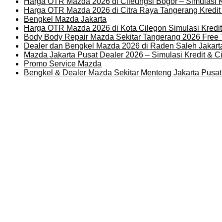
Harga OTR Mazda 2026 di Cileungsi Bogor – Simulasi K
Harga OTR Mazda 2026 di Citra Raya Tangerang Kredit
Bengkel Mazda Jakarta
Harga OTR Mazda 2026 di Kota Cilegon Simulasi Kredit
Body Body Repair Mazda Sekitar Tangerang 2026 Free
Dealer dan Bengkel Mazda 2026 di Raden Saleh Jakart
Mazda Jakarta Pusat Dealer 2026 – Simulasi Kredit & Ci
Promo Service Mazda
Bengkel & Dealer Mazda Sekitar Menteng Jakarta Pusa