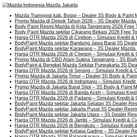
Mazda Transyogi kab. Bogor – Dealer 3S Body & Paint
Promo Mazda di Depok Tahun 2026 – 3S Dealer Mazda
Body Paint Resmi Mazda di Kota Tangerang 2026 Free 
Body Paint Mazda sekitar Cikarang Bekasi 2026 Free T
Harga OTR Mazda 2026 di Cirebon – Simulasi Kredit & 
BodyPaint Mazda sekitar Bandung Jawa Barat 3S Deal
BodyPaint Mazda sekitar Karawang – 3S Dealer Mazda
Harga OTR Mazda 2026 di Cilegon – Simulasi Kredit & C
Promo Mazda di CBD Alam Sutera Tangerang – 3S Body
BodyPaint & Bengkel Mazda Sekitar Purwakarta 3S De
Harga OTR Mazda 2026 di Serang – Simulasi Kredit & C
Promo Mazda di Jakarta Timur – Dealer 3S Body & Pai
Harga OTR Mazda 2026 di Indramayu – Simulasi Kredit 
Promo Mazda di Jakarta Barat Slipi – 3S Body & Paint 
Harga OTR Mazda 2026 di Banda Aceh – Simulasi Kredit
Harga OTR Mazda 2026 di Padang – Simulasi Kredit & C
BodyPaint Mazda sekitar Jakarta Selatan 3S Dealer R
BodyPaint Mazda sekitar Jakarta Pusat 3S Dealer Res
BodyPaint Mazda sekitar Jakarta Utara – 3S Dealer Re
Harga OTR Mazda 2026 di Jambi – Simulasi Kredit & Ci
Harga OTR Mazda 2026 di Bengkulu – Simulasi Kredit &
BodyPaint Mazda sekitar Kelapa Gading – 3S Dealer 
Harga OTR Mazda 2026 Palangkaraya – Simulasi Kredit