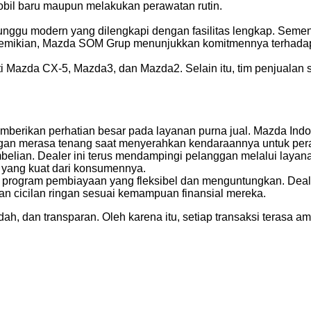
bil baru maupun melakukan perawatan rutin.
gu modern yang dilengkapi dengan fasilitas lengkap. Sement
an demikian, Mazda SOM Grup menunjukkan komitmennya terha
rti Mazda CX-5, Mazda3, dan Mazda2. Selain itu, tim penjuala
erikan perhatian besar pada layanan purna jual. Mazda Indone
langgan merasa tenang saat menyerahkan kendaraannya untuk per
mbelian. Dealer ini terus mendampingi pelanggan melalui layan
yang kuat dari konsumennya.
 program pembiayaan yang fleksibel dan menguntungkan. Deal
n cicilan ringan sesuai kemampuan finansial mereka.
dah, dan transparan. Oleh karena itu, setiap transaksi terasa 