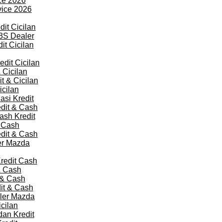
ce 2026
vice 2026
it Cicilan
3S Dealer
it Cicilan
dit Cicilan
 Cicilan
t & Cicilan
cilan
si Kredit
dit & Cash
sh Kredit
 Cash
dit & Cash
er Mazda
redit Cash
& Cash
 & Cash
it & Cash
ler Mazda
cilan
an Kredit