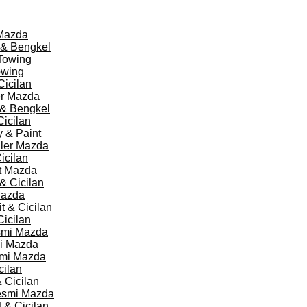
 Mazda
 & Bengkel
Towing
owing
Cicilan
er Mazda
 & Bengkel
icilan
 & Paint
aler Mazda
icilan
nt Mazda
& Cicilan
Mazda
 & Cicilan
icilan
esmi Mazda
mi Mazda
smi Mazda
cilan
 Cicilan
Resmi Mazda
 & Cicilan