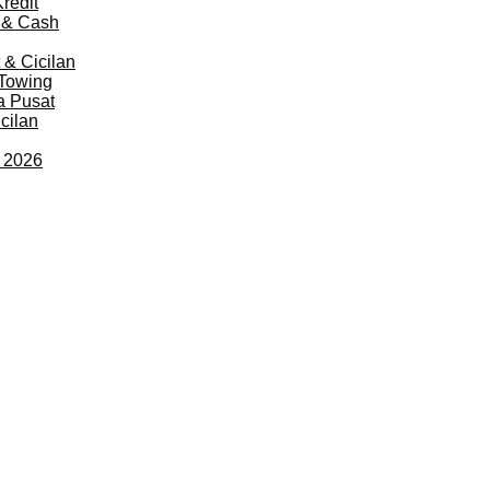
redit
 & Cash
 & Cicilan
 Towing
a Pusat
cilan
t 2026