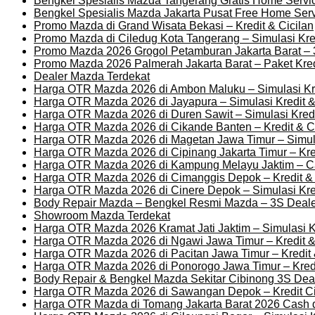
Bengkel Spesialis Mazda Tangerang Gratis Home Servi
Bengkel Spesialis Mazda Jakarta Pusat Free Home Ser
Promo Mazda di Grand Wisata Bekasi – Kredit & Cicilan
Promo Mazda di Ciledug Kota Tangerang – Simulasi Kred
Promo Mazda 2026 Grogol Petamburan Jakarta Barat – 
Promo Mazda 2026 Palmerah Jakarta Barat – Paket Kred
Dealer Mazda Terdekat
Harga OTR Mazda 2026 di Ambon Maluku – Simulasi Kre
Harga OTR Mazda 2026 di Jayapura – Simulasi Kredit &
Harga OTR Mazda 2026 di Duren Sawit – Simulasi Kredi
Harga OTR Mazda 2026 di Cikande Banten – Kredit & Ci
Harga OTR Mazda 2026 di Magetan Jawa Timur – Simula
Harga OTR Mazda 2026 di Cipinang Jakarta Timur – Kre
Harga OTR Mazda 2026 di Kampung Melayu Jaktim – Ca
Harga OTR Mazda 2026 di Cimanggis Depok – Kredit &
Harga OTR Mazda 2026 di Cinere Depok – Simulasi Kre
Body Repair Mazda – Bengkel Resmi Mazda – 3S Deal
Showroom Mazda Terdekat
Harga OTR Mazda 2026 Kramat Jati Jaktim – Simulasi K
Harga OTR Mazda 2026 di Ngawi Jawa Timur – Kredit 
Harga OTR Mazda 2026 di Pacitan Jawa Timur – Kredit
Harga OTR Mazda 2026 di Ponorogo Jawa Timur – Kred
Body Repair & Bengkel Mazda Sekitar Cibinong 3S Dea
Harga OTR Mazda 2026 di Sawangan Depok – Kredit Ci
Harga OTR Mazda di Tomang Jakarta Barat 2026 Cash d