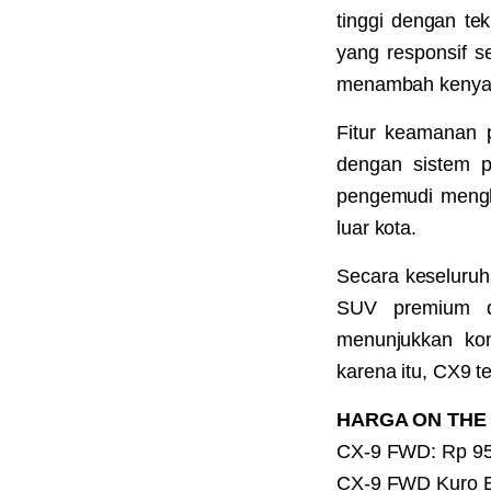
tinggi dengan te
yang responsif s
menambah kenyama
Fitur keamanan
dengan sistem pe
pengemudi mengha
luar kota.
Secara keseluru
SUV premium d
menunjukkan kom
karena itu, CX9 
HARGA ON THE 
CX-9 FWD: Rp 95
CX-9 FWD Kuro Ed