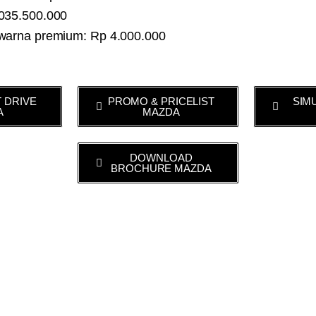
035.500.000
warna premium: Rp 4.000.000
 DRIVE
PROMO & PRICELIST
SIM
A
MAZDA
DOWNLOAD
BROCHURE MAZDA
zda.web.id
re Mazda CX9 :
Download