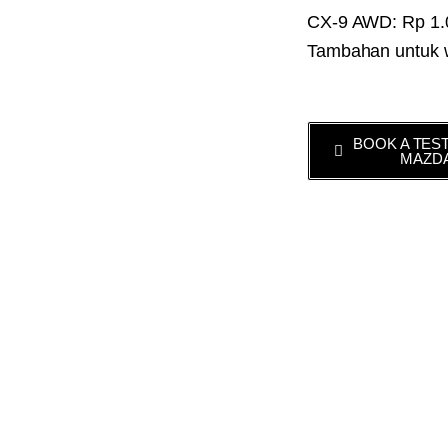
CX-9 AWD: Rp 1.
Tambahan untuk 
BOOK A TEST
MAZD
Website :
www.ma
Download Brochu