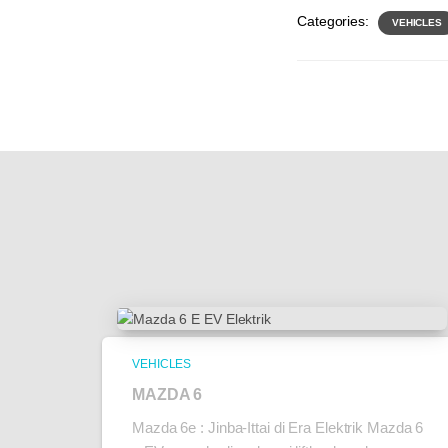
Categories:
VEHICLES
VEHICLES
MAZDA 6
Mazda 6e : Jinba-Ittai di Era Elektrik Mazda 6